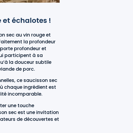
e et échalotes !
on sec au vin rouge et
faitement la profondeur
pporte profondeur et
ui participent à sa
u’à la douceur subtile
 viande de porc.
nelles, ce saucisson sec
 où chaque ingrédient est
lité incomparable.
uter une touche
on sec est une invitation
mateurs de découvertes et