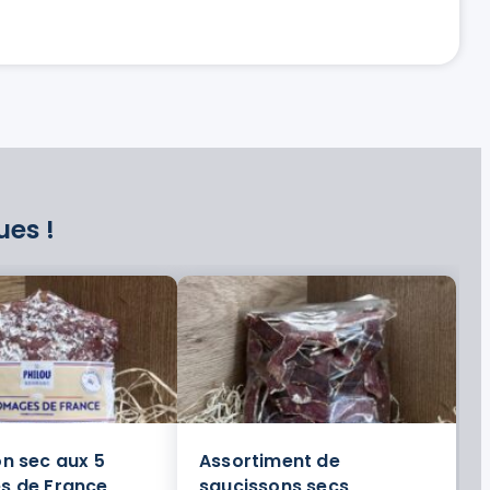
ues !
n sec aux 5
Assortiment de
s de France
saucissons secs