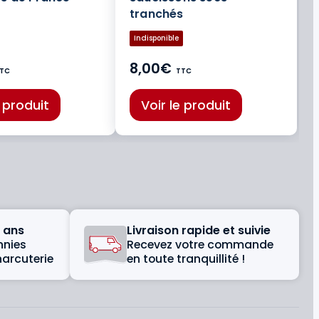
tranchés
Indisponible
8,00€
TC
TTC
e produit
Voir le produit
 ans
Livraison rapide et suivie
nnies
Recevez votre commande
harcuterie
en toute tranquillité !