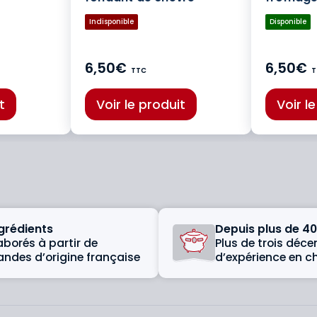
Indisponible
Disponible
6,50€
6,50€
TTC
T
t
Voir le produit
Voir l
grédients
Depuis plus de 40
aborés à partir de
Plus de trois déce
andes d’origine française
d’expérience en c