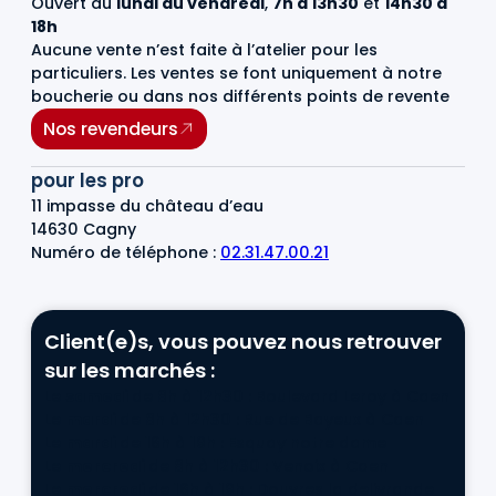
Ouvert du
lundi au vendredi
,
7h à 13h30
et
14h30 à
18h
Aucune vente n’est faite à l’atelier pour les
particuliers. Les ventes se font uniquement à notre
boucherie ou dans nos différents points de revente
Nos revendeurs
pour les pro
11 impasse du château d’eau
14630 Cagny
Numéro de téléphone :
02.31.47.00.21
Client(e)s, vous pouvez nous retrouver
sur les marchés :
Le
samedi
de 8h à 12h30 : Boulevard Leroy à Caen
Le
mardi
de 8h à 12h30 : Rue de Bayeux à Caen
Le
mardi
de 16h à 19h : Esquay notre dame
Le
mercredi
de 8h à 12h30 : Venoix à Caen
Le
mercredi
de 16h à 19h : Douvres la delivrande