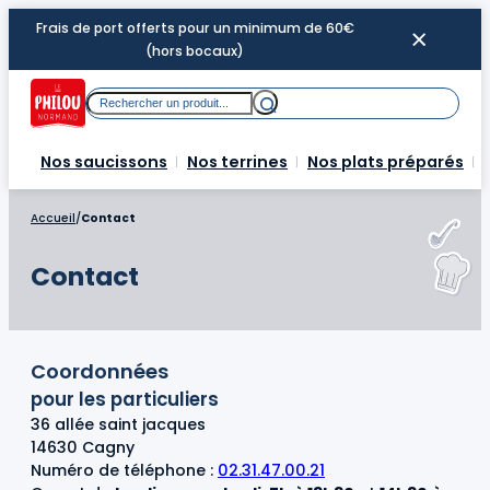
Aller
Frais de port offerts pour un minimum de 60€
au
(hors bocaux)
contenu
Rechercher
Nos saucissons
Nos terrines
Nos plats préparés
Accueil
/
Contact
Contact
Coordonnées
pour les particuliers
36 allée saint jacques
14630 Cagny
Numéro de téléphone :
02.31.47.00.21